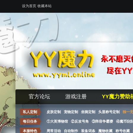
设为首页
收藏本站
官方论坛
游戏注册
YY魔力赞助
私人定制
皮肤定制
宠物定制
坐骑定制
头显称号定制
独一
每日任务
①大英博物馆
②反攻号角
③阵容争霸赛
④魔币刮
本服特色
周常活动
自动制作
装备词条
魔物收藏
称号收藏