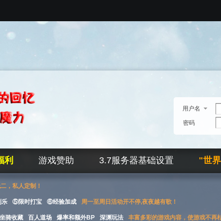
用户名
密码
福利
游戏赞助
3.7服务器基础设置
"世
无二，私人定制！
刮乐
⑤限时打宝
⑥经验加成
周一至周日活动开不停,夜夜越有歌！
坐骑收藏
百人道场
爆率和额外BP
深渊玩法
丰富多彩的游戏内容，使游戏不再