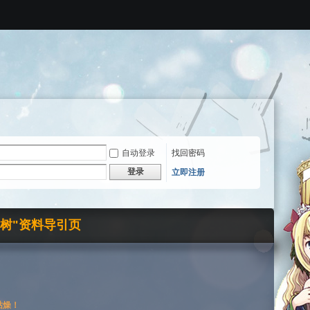
自动登录
找回密码
登录
立即注册
界树"资料导引页
枯燥！