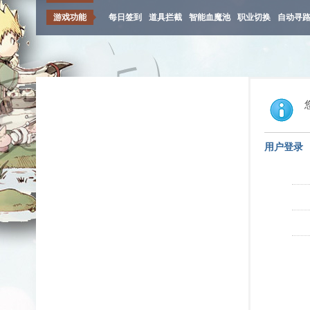
游戏功能
每日签到
道具拦截
智能血魔池
职业切换
自动寻
用户登录