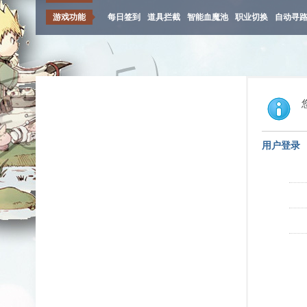
游戏功能
每日签到
道具拦截
智能血魔池
职业切换
自动寻
用户登录