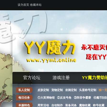
设为首页
收藏本站
官方论坛
游戏注册
YY魔力赞助
私人定制
皮肤定制
宠物定制
坐骑定制
头显称号定制
独一
每日任务
①大英博物馆
②反攻号角
③阵容争霸赛
④魔币刮
本服特色
周常活动
自动制作
装备词条
魔物收藏
称号收藏