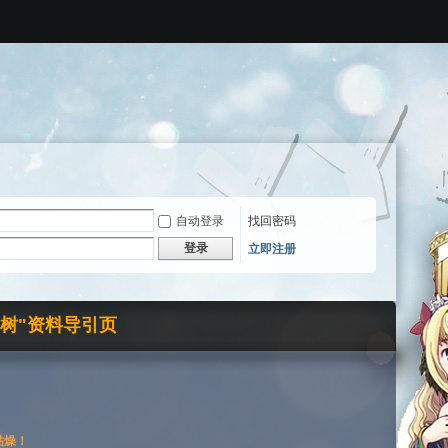
自动登录
找回密码
登录
立即注册
界树"资料导引页
枯燥！