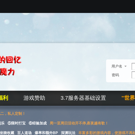
用户名
密码
福利
游戏赞助
3.7服务器基础设置
"世
无二，私人定制！
刮乐
⑤限时打宝
⑥经验加成
周一至周日活动开不停,夜夜越有歌！
坐骑收藏
百人道场
爆率和额外BP
深渊玩法
丰富多彩的游戏内容，使游戏不再