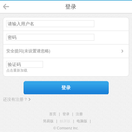
登录
安全提问(未设置请忽略)
点击重新加载
登录
还没有注册？
首页
|
登录
|
注册
简易版
|
触屏版
|
电脑版
|
© Comsenz Inc.