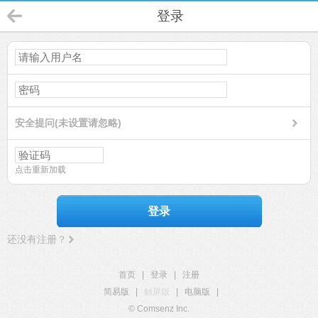
登录
安全提问(未设置请忽略)
点击重新加载
登录
还没有注册？
首页
|
登录
|
注册
简易版
|
触屏版
|
电脑版
|
© Comsenz Inc.