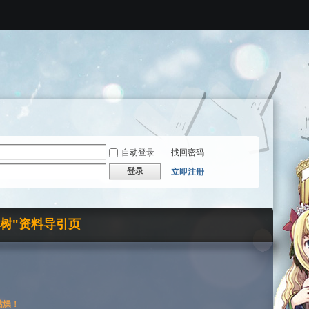
自动登录
找回密码
登录
立即注册
界树"资料导引页
枯燥！