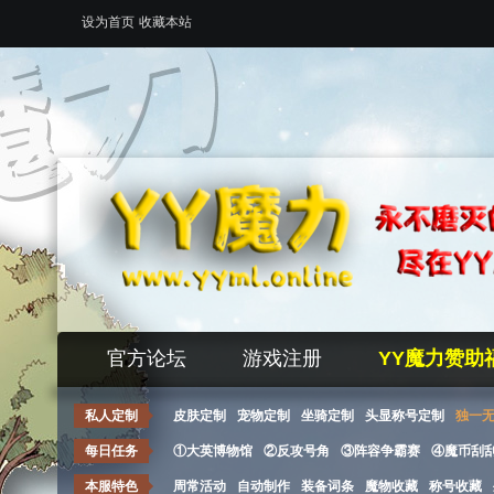
设为首页
收藏本站
官方论坛
游戏注册
YY魔力赞助
私人定制
皮肤定制
宠物定制
坐骑定制
头显称号定制
独一
每日任务
①大英博物馆
②反攻号角
③阵容争霸赛
④魔币刮
本服特色
周常活动
自动制作
装备词条
魔物收藏
称号收藏