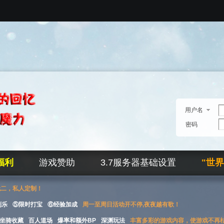
用户名
密码
福利
游戏赞助
3.7服务器基础设置
"世
无二，私人定制！
刮乐
⑤限时打宝
⑥经验加成
周一至周日活动开不停,夜夜越有歌！
坐骑收藏
百人道场
爆率和额外BP
深渊玩法
丰富多彩的游戏内容，使游戏不再