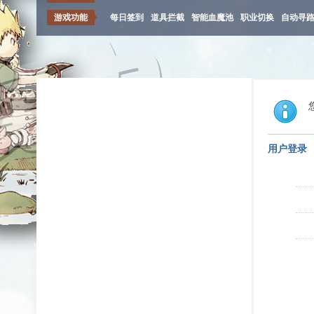
游戏功能
每日签到
道具拦截
智能血魔池
职业切换
自动寻
用户登录