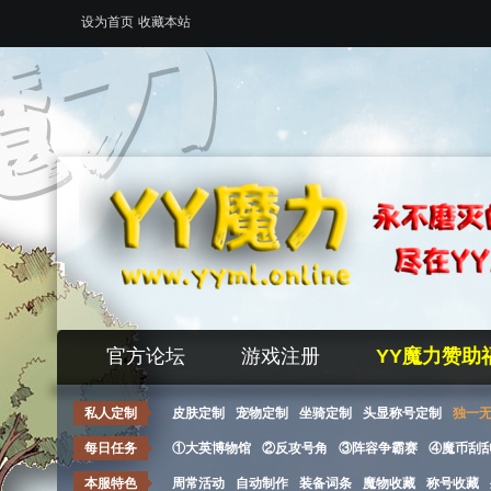
设为首页
收藏本站
官方论坛
游戏注册
YY魔力赞助
私人定制
皮肤定制
宠物定制
坐骑定制
头显称号定制
独一
每日任务
①大英博物馆
②反攻号角
③阵容争霸赛
④魔币刮
本服特色
周常活动
自动制作
装备词条
魔物收藏
称号收藏