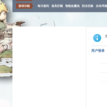
游戏功能
每日签到
道具拦截
智能血魔池
职业切换
自动寻
用户登录