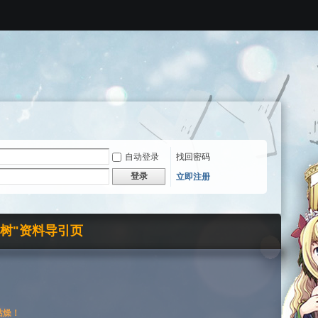
自动登录
找回密码
登录
立即注册
界树"资料导引页
枯燥！