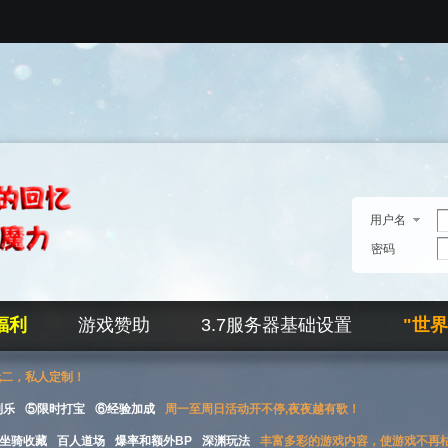
用户名
密码
福利
游戏赞助
3.7服务器基础设置
"世
无二，私人定制！
刮乐
⑤限时打宝
⑥经验加成
周一至周日活动开不停,夜夜越有歌！
坐骑收藏
百人道场
爆率和额外BP
深渊玩法
丰富多彩的游戏内容，使游戏不再