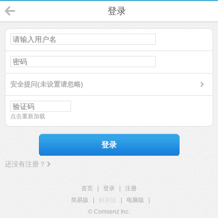
登录
安全提问(未设置请忽略)
点击重新加载
登录
还没有注册？
首页
|
登录
|
注册
简易版
|
触屏版
|
电脑版
|
© Comsenz Inc.