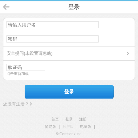
登录
安全提问(未设置请忽略)
点击重新加载
登录
还没有注册？
首页
|
登录
|
注册
简易版
|
触屏版
|
电脑版
|
© Comsenz Inc.