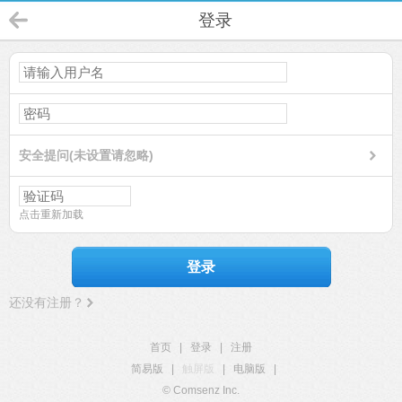
登录
安全提问(未设置请忽略)
点击重新加载
登录
还没有注册？
首页
|
登录
|
注册
简易版
|
触屏版
|
电脑版
|
© Comsenz Inc.