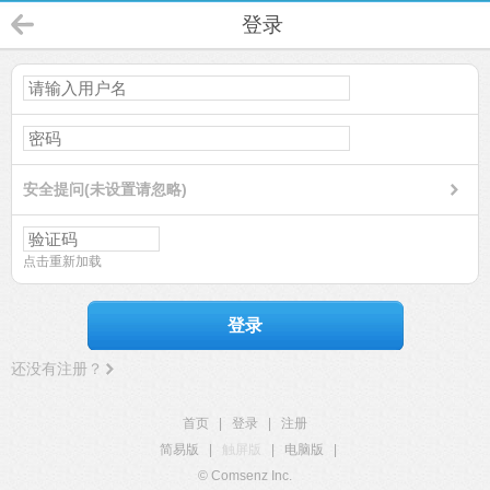
登录
安全提问(未设置请忽略)
点击重新加载
登录
还没有注册？
首页
|
登录
|
注册
简易版
|
触屏版
|
电脑版
|
© Comsenz Inc.