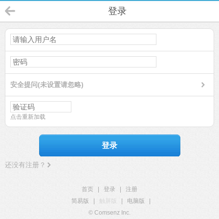
登录
安全提问(未设置请忽略)
点击重新加载
登录
还没有注册？
首页
|
登录
|
注册
简易版
|
触屏版
|
电脑版
|
© Comsenz Inc.