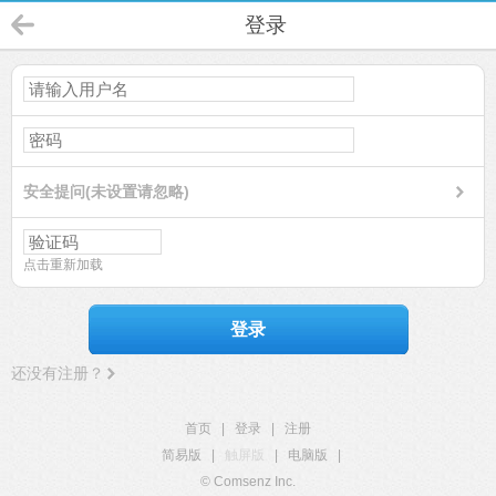
登录
安全提问(未设置请忽略)
点击重新加载
登录
还没有注册？
首页
|
登录
|
注册
简易版
|
触屏版
|
电脑版
|
© Comsenz Inc.