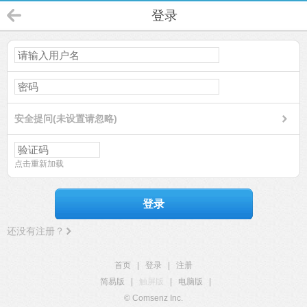
登录
安全提问(未设置请忽略)
点击重新加载
登录
还没有注册？
首页
|
登录
|
注册
简易版
|
触屏版
|
电脑版
|
© Comsenz Inc.