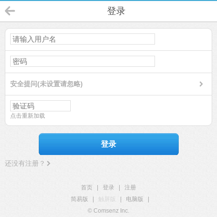
登录
安全提问(未设置请忽略)
点击重新加载
登录
还没有注册？
首页
|
登录
|
注册
简易版
|
触屏版
|
电脑版
|
© Comsenz Inc.