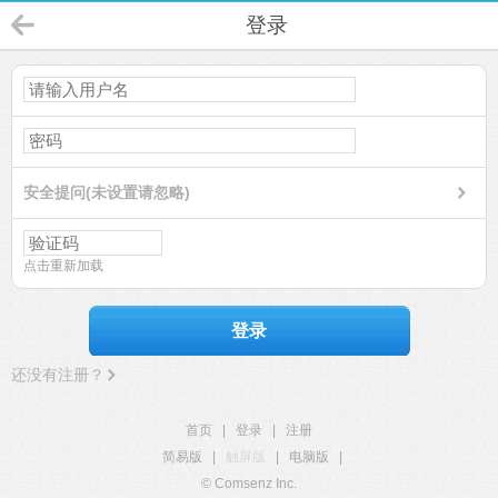
登录
安全提问(未设置请忽略)
点击重新加载
登录
还没有注册？
首页
|
登录
|
注册
简易版
|
触屏版
|
电脑版
|
© Comsenz Inc.