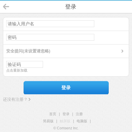
登录
安全提问(未设置请忽略)
点击重新加载
登录
还没有注册？
首页
|
登录
|
注册
简易版
|
触屏版
|
电脑版
|
© Comsenz Inc.