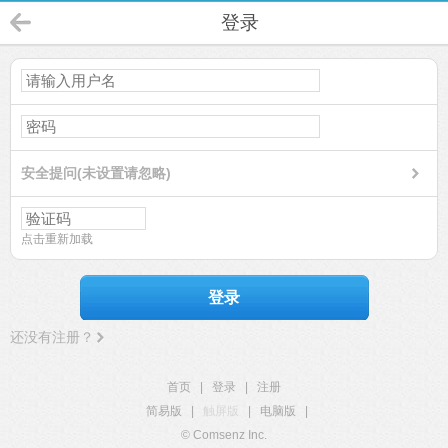
登录
安全提问(未设置请忽略)
点击重新加载
登录
还没有注册？
首页
|
登录
|
注册
简易版
|
触屏版
|
电脑版
|
© Comsenz Inc.