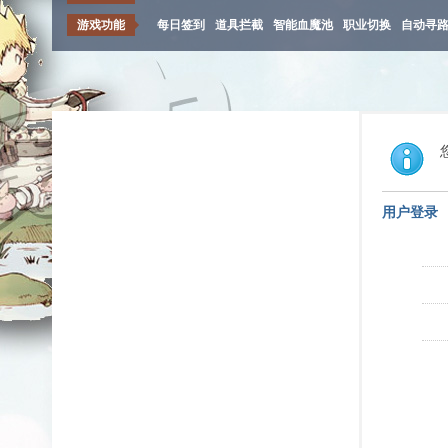
游戏功能
每日签到
道具拦截
智能血魔池
职业切换
自动寻
用户登录