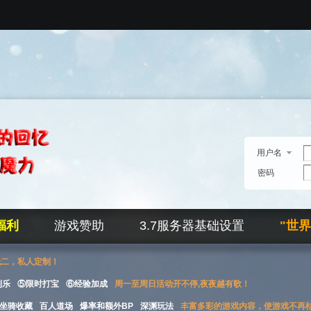
用户名
密码
福利
游戏赞助
3.7服务器基础设置
"世
无二，私人定制！
刮乐
⑤限时打宝
⑥经验加成
周一至周日活动开不停,夜夜越有歌！
坐骑收藏
百人道场
爆率和额外BP
深渊玩法
丰富多彩的游戏内容，使游戏不再