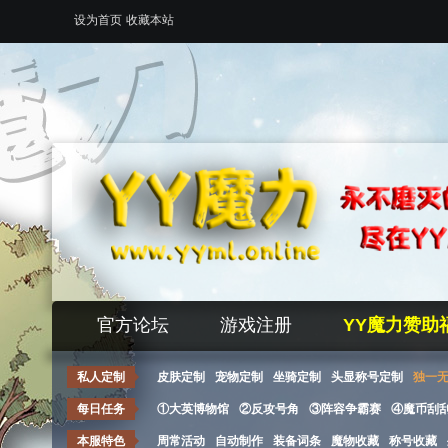
设为首页
收藏本站
官方论坛
游戏注册
YY魔力赞助
私人定制
皮肤定制
宠物定制
坐骑定制
头显称号定制
独一
每日任务
①大英博物馆
②反攻号角
③阵容争霸赛
④魔币刮
本服特色
周常活动
自动制作
装备词条
魔物收藏
称号收藏