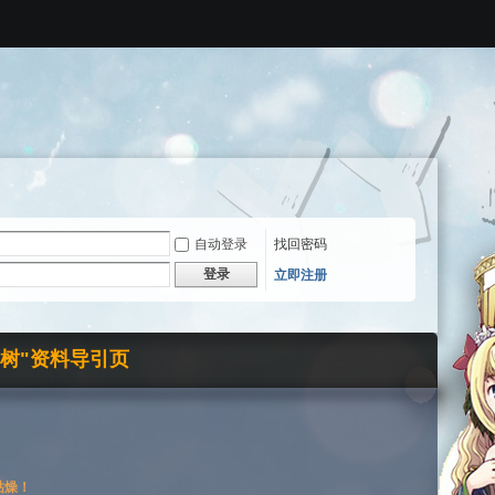
自动登录
找回密码
登录
立即注册
界树"资料导引页
枯燥！