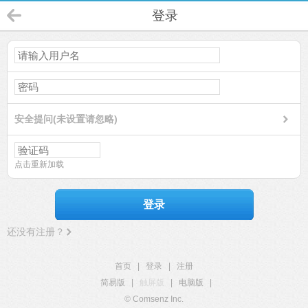
登录
安全提问(未设置请忽略)
点击重新加载
登录
还没有注册？
首页
|
登录
|
注册
简易版
|
触屏版
|
电脑版
|
© Comsenz Inc.