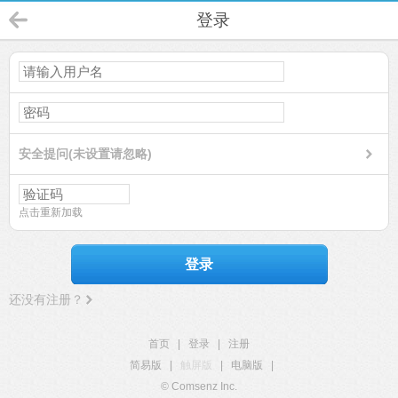
登录
安全提问(未设置请忽略)
点击重新加载
登录
还没有注册？
首页
|
登录
|
注册
简易版
|
触屏版
|
电脑版
|
© Comsenz Inc.