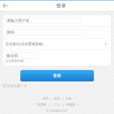
登录
安全提问(未设置请忽略)
点击重新加载
登录
还没有注册？
首页
|
登录
|
注册
简易版
|
触屏版
|
电脑版
|
© Comsenz Inc.