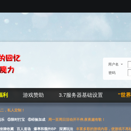
用户名
密码
福利
游戏赞助
3.7服务器基础设置
"世
无二，私人定制！
刮乐
⑤限时打宝
⑥经验加成
周一至周日活动开不停,夜夜越有歌！
坐骑收藏
百人道场
爆率和额外BP
深渊玩法
丰富多彩的游戏内容，使游戏不再