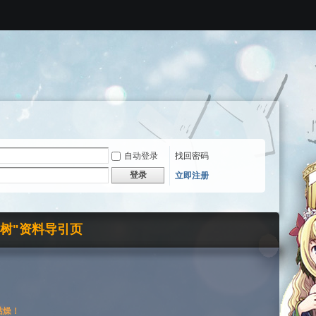
自动登录
找回密码
登录
立即注册
界树"资料导引页
枯燥！