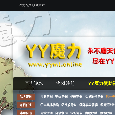
设为首页
收藏本站
官方论坛
游戏注册
YY魔力赞助
私人定制
皮肤定制
宠物定制
坐骑定制
头显称号定制
独一
每日任务
①大英博物馆
②反攻号角
③阵容争霸赛
④魔币刮
本服特色
周常活动
自动制作
装备词条
魔物收藏
称号收藏