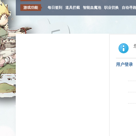
游戏功能
每日签到
道具拦截
智能血魔池
职业切换
自动寻
用户登录