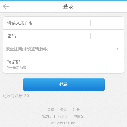
登录
安全提问(未设置请忽略)
点击重新加载
登录
还没有注册？
首页
|
登录
|
注册
简易版
|
触屏版
|
电脑版
|
© Comsenz Inc.