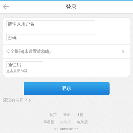
登录
安全提问(未设置请忽略)
点击重新加载
登录
还没有注册？
首页
|
登录
|
注册
简易版
|
触屏版
|
电脑版
|
© Comsenz Inc.