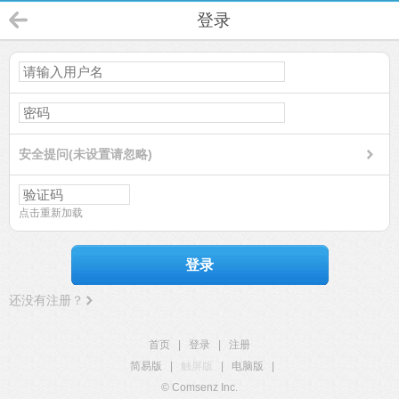
登录
安全提问(未设置请忽略)
点击重新加载
登录
还没有注册？
首页
|
登录
|
注册
简易版
|
触屏版
|
电脑版
|
© Comsenz Inc.