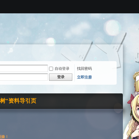
自动登录
找回密码
登录
立即注册
界树"资料导引页
枯燥！