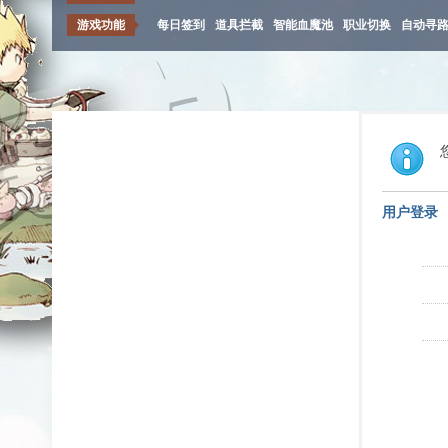
游戏功能
每日签到
道具拦截
智能血魔池
职业切换
自动寻
用户登录