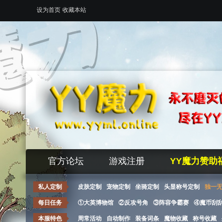
设为首页
收藏本站
官方论坛
游戏注册
YY魔力赞助
私人定制
皮肤定制
宠物定制
坐骑定制
头显称号定制
独一
每日任务
①大英博物馆
②反攻号角
③阵容争霸赛
④魔币刮
本服特色
周常活动
自动制作
装备词条
魔物收藏
称号收藏