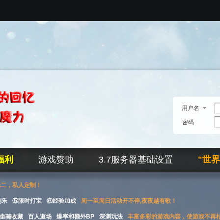
用户名
密码
福利
游戏赞助
3.7服务器基础设置
"世
无二，私人定制！
刮乐
⑤限时打宝
⑥经验加成
周一至周日活动开不停,夜夜越有歌！
坐骑收藏
百人道场
爆率和额外BP
深渊玩法
丰富多彩的游戏内容，使游戏不再