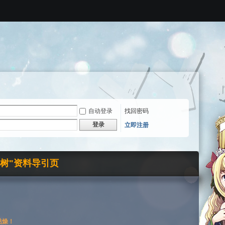
自动登录
找回密码
登录
立即注册
界树"资料导引页
枯燥！