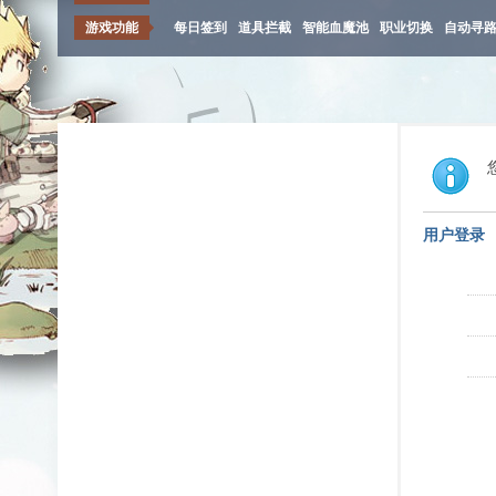
游戏功能
每日签到
道具拦截
智能血魔池
职业切换
自动寻
用户登录