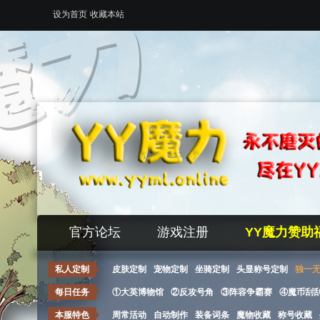
设为首页
收藏本站
官方论坛
游戏注册
YY魔力赞助
私人定制
皮肤定制
宠物定制
坐骑定制
头显称号定制
独一
每日任务
①大英博物馆
②反攻号角
③阵容争霸赛
④魔币刮
本服特色
周常活动
自动制作
装备词条
魔物收藏
称号收藏