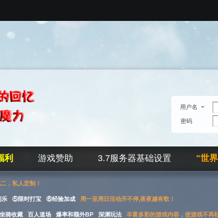
用户名
密码
福利
游戏赞助
3.7服务器基础设置
"世
无二，私人定制！
刮乐
⑤限时打宝
⑥经验加成
周一至周日活动开不停,夜夜越有歌！
坐骑收藏
百人道场
爆率和额外BP
深渊玩法
丰富多彩的游戏内容，使游戏不再