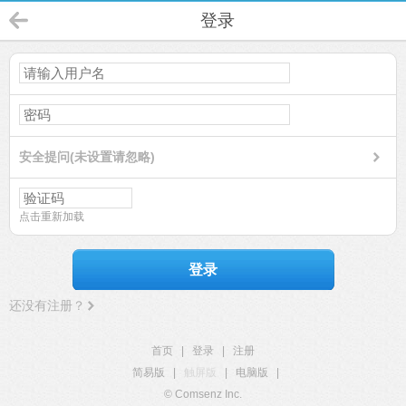
登录
安全提问(未设置请忽略)
点击重新加载
登录
还没有注册？
首页
|
登录
|
注册
简易版
|
触屏版
|
电脑版
|
© Comsenz Inc.