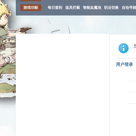
游戏功能
每日签到
道具拦截
智能血魔池
职业切换
自动寻
用户登录