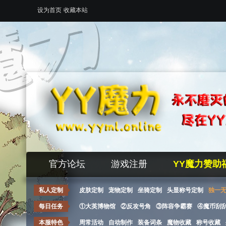
设为首页
收藏本站
官方论坛
游戏注册
YY魔力赞助
私人定制
皮肤定制
宠物定制
坐骑定制
头显称号定制
独一
每日任务
①大英博物馆
②反攻号角
③阵容争霸赛
④魔币刮
本服特色
周常活动
自动制作
装备词条
魔物收藏
称号收藏