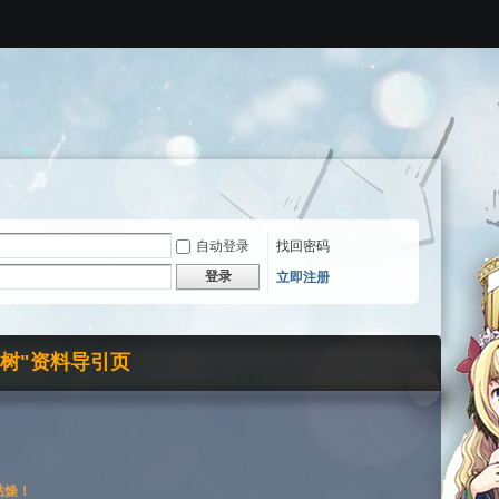
自动登录
找回密码
登录
立即注册
界树"资料导引页
枯燥！