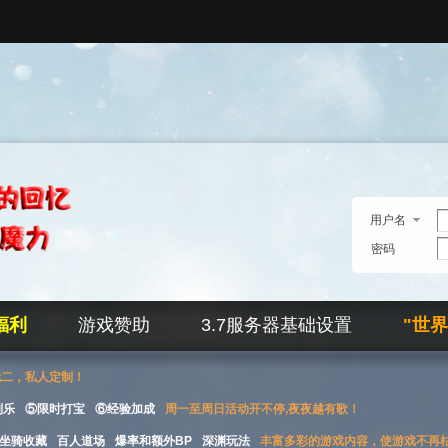
用户名
密码
福利
游戏赞助
3.7服务器基础设置
"世
无二，私人定制！
刮乐
⑤限时打宝
⑥经验加成
周一至周日活动开不停,夜夜越有歌！
坐骑收藏
百人道场
爆率和额外BP
深渊玩法
丰富多彩的游戏内容，使游戏不再