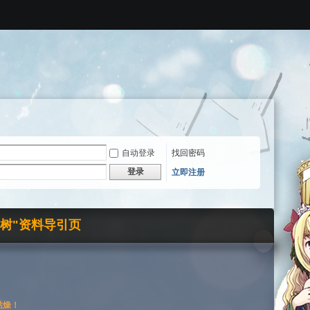
自动登录
找回密码
登录
立即注册
界树"资料导引页
枯燥！