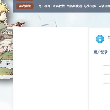
游戏功能
每日签到
道具拦截
智能血魔池
职业切换
自动寻
用户登录