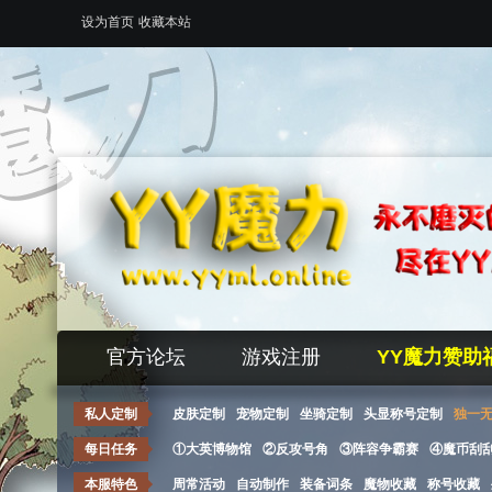
设为首页
收藏本站
官方论坛
游戏注册
YY魔力赞助
私人定制
皮肤定制
宠物定制
坐骑定制
头显称号定制
独一
每日任务
①大英博物馆
②反攻号角
③阵容争霸赛
④魔币刮
本服特色
周常活动
自动制作
装备词条
魔物收藏
称号收藏