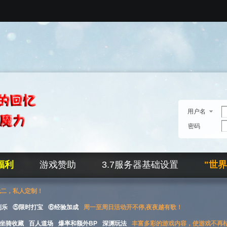
用户名
密码
福利
游戏赞助
3.7服务器基础设置
"世
无二，私人定制！
刮乐
⑤限时打宝
⑥经验加成
周一至周日活动开不停,夜夜越有歌！
坐骑收藏
百人道场
爆率和额外BP
深渊玩法
丰富多彩的游戏内容，使游戏不再