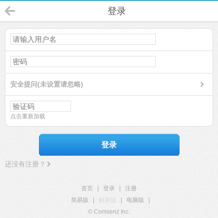
登录
安全提问(未设置请忽略)
点击重新加载
登录
还没有注册？
首页
|
登录
|
注册
简易版
|
触屏版
|
电脑版
|
© Comsenz Inc.