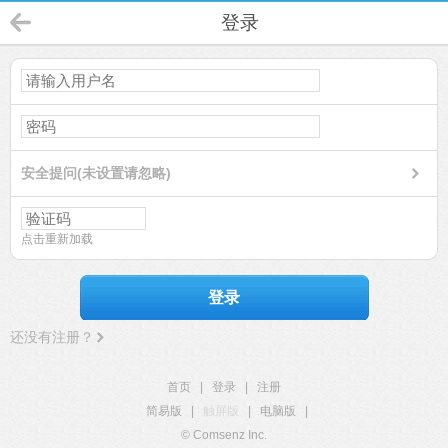
登录
安全提问(未设置请忽略)
点击重新加载
登录
还没有注册？
首页
|
登录
|
注册
简易版
|
触屏版
|
电脑版
|
© Comsenz Inc.