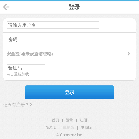
登录
安全提问(未设置请忽略)
点击重新加载
登录
还没有注册？
首页
|
登录
|
注册
简易版
|
触屏版
|
电脑版
|
© Comsenz Inc.