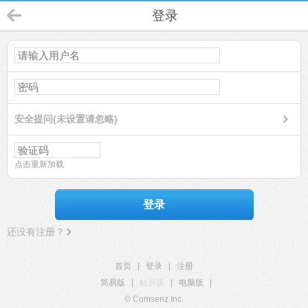
登录
安全提问(未设置请忽略)
点击重新加载
登录
还没有注册？
首页
|
登录
|
注册
简易版
|
触屏版
|
电脑版
|
© Comsenz Inc.