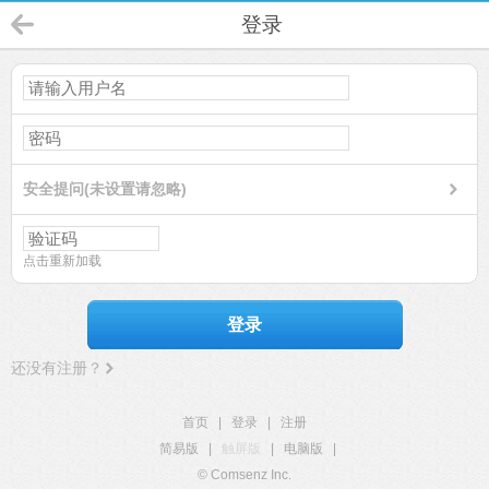
登录
安全提问(未设置请忽略)
点击重新加载
登录
还没有注册？
首页
|
登录
|
注册
简易版
|
触屏版
|
电脑版
|
© Comsenz Inc.