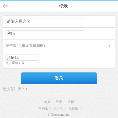
登录
安全提问(未设置请忽略)
点击重新加载
登录
还没有注册？
首页
|
登录
|
注册
简易版
|
触屏版
|
电脑版
|
© Comsenz Inc.