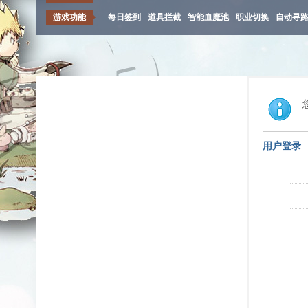
游戏功能
每日签到
道具拦截
智能血魔池
职业切换
自动寻
用户登录