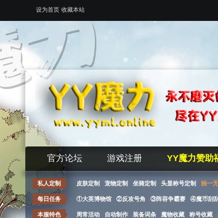
设为首页
收藏本站
官方论坛
游戏注册
YY魔力赞助
私人定制
皮肤定制
宠物定制
坐骑定制
头显称号定制
独一
每日任务
①大英博物馆
②反攻号角
③阵容争霸赛
④魔币刮
本服特色
周常活动
自动制作
装备词条
魔物收藏
称号收藏