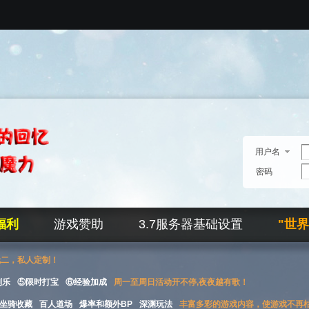
用户名
密码
福利
游戏赞助
3.7服务器基础设置
"世
无二，私人定制！
刮乐
⑤限时打宝
⑥经验加成
周一至周日活动开不停,夜夜越有歌！
坐骑收藏
百人道场
爆率和额外BP
深渊玩法
丰富多彩的游戏内容，使游戏不再