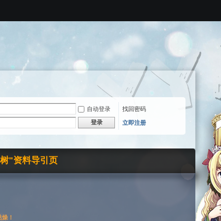
自动登录
找回密码
登录
立即注册
界树"资料导引页
枯燥！