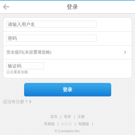
登录
安全提问(未设置请忽略)
点击重新加载
登录
还没有注册？
首页
|
登录
|
注册
简易版
|
触屏版
|
电脑版
|
© Comsenz Inc.