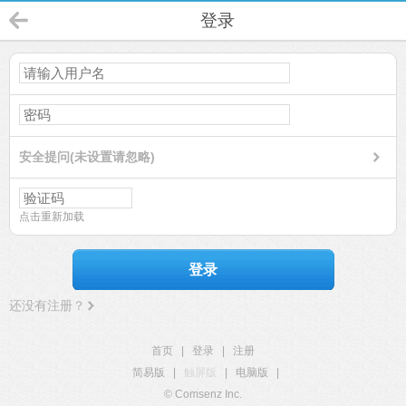
登录
安全提问(未设置请忽略)
点击重新加载
登录
还没有注册？
首页
|
登录
|
注册
简易版
|
触屏版
|
电脑版
|
© Comsenz Inc.