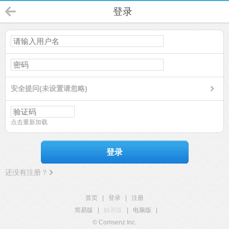
登录
安全提问(未设置请忽略)
点击重新加载
登录
还没有注册？
首页
|
登录
|
注册
简易版
|
触屏版
|
电脑版
|
© Comsenz Inc.