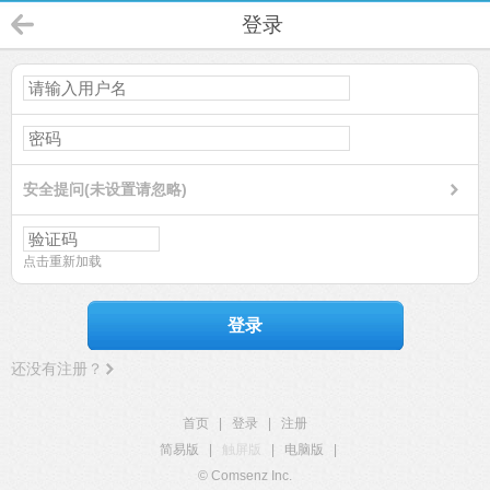
登录
安全提问(未设置请忽略)
点击重新加载
登录
还没有注册？
首页
|
登录
|
注册
简易版
|
触屏版
|
电脑版
|
© Comsenz Inc.