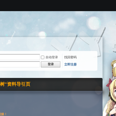
自动登录
找回密码
登录
立即注册
界树"资料导引页
枯燥！