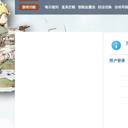
游戏功能
每日签到
道具拦截
智能血魔池
职业切换
自动寻
用户登录