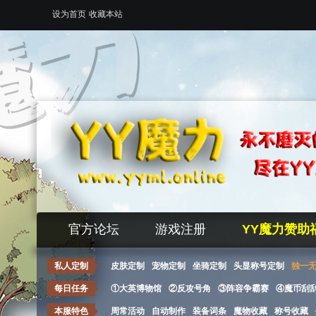
设为首页
收藏本站
官方论坛
游戏注册
YY魔力赞助
私人定制
皮肤定制
宠物定制
坐骑定制
头显称号定制
独一
每日任务
①大英博物馆
②反攻号角
③阵容争霸赛
④魔币刮
本服特色
周常活动
自动制作
装备词条
魔物收藏
称号收藏