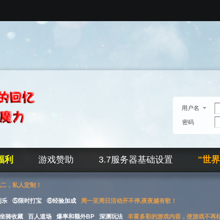
用户名
密码
福利
游戏赞助
3.7服务器基础设置
"世
无二，私人定制！
刮乐
⑤限时打宝
⑥经验加成
周一至周日活动开不停,夜夜越有歌！
坐骑收藏
百人道场
爆率和额外BP
深渊玩法
丰富多彩的游戏内容，使游戏不再