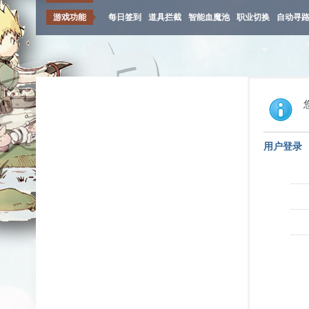
游戏功能
每日签到
道具拦截
智能血魔池
职业切换
自动寻
用户登录