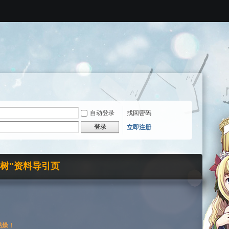
自动登录
找回密码
登录
立即注册
界树"资料导引页
枯燥！