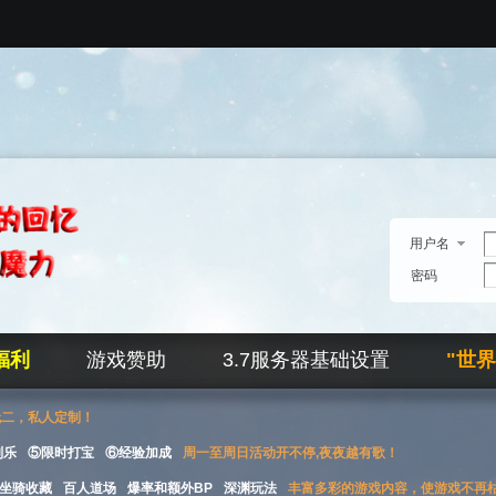
用户名
密码
福利
游戏赞助
3.7服务器基础设置
"世
无二，私人定制！
刮乐
⑤限时打宝
⑥经验加成
周一至周日活动开不停,夜夜越有歌！
坐骑收藏
百人道场
爆率和额外BP
深渊玩法
丰富多彩的游戏内容，使游戏不再