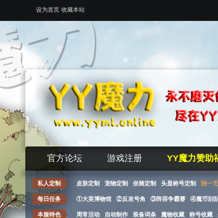
设为首页
收藏本站
官方论坛
游戏注册
YY魔力赞助
私人定制
皮肤定制
宠物定制
坐骑定制
头显称号定制
独一
每日任务
①大英博物馆
②反攻号角
③阵容争霸赛
④魔币刮
本服特色
周常活动
自动制作
装备词条
魔物收藏
称号收藏