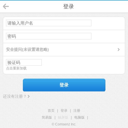
登录
安全提问(未设置请忽略)
点击重新加载
登录
还没有注册？
首页
|
登录
|
注册
简易版
|
触屏版
|
电脑版
|
© Comsenz Inc.