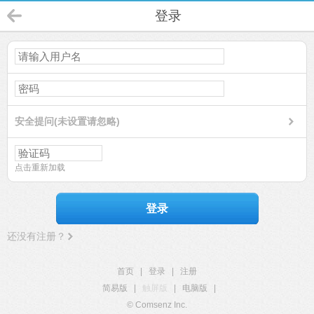
登录
安全提问(未设置请忽略)
点击重新加载
登录
还没有注册？
首页
|
登录
|
注册
简易版
|
触屏版
|
电脑版
|
© Comsenz Inc.