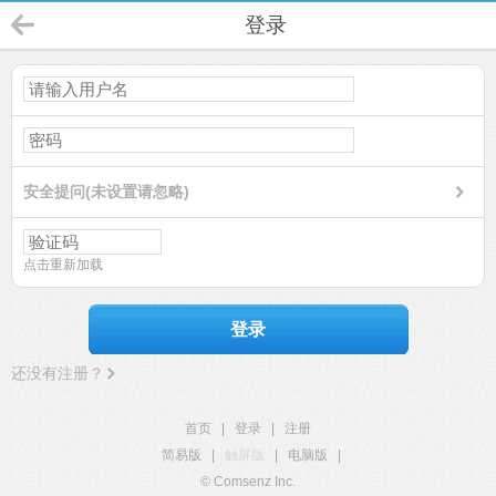
登录
安全提问(未设置请忽略)
点击重新加载
登录
还没有注册？
首页
|
登录
|
注册
简易版
|
触屏版
|
电脑版
|
© Comsenz Inc.