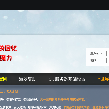
用户名
密码
福利
游戏赞助
3.7服务器基础设置
"世
无二，私人定制！
刮乐
⑤限时打宝
⑥经验加成
周一至周日活动开不停,夜夜越有歌！
坐骑收藏
百人道场
爆率和额外BP
深渊玩法
丰富多彩的游戏内容，使游戏不再