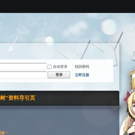
自动登录
找回密码
登录
立即注册
界树"资料导引页
枯燥！