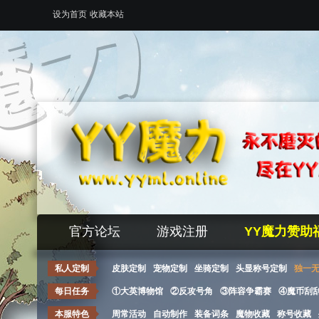
设为首页
收藏本站
官方论坛
游戏注册
YY魔力赞助
私人定制
皮肤定制
宠物定制
坐骑定制
头显称号定制
独一
每日任务
①大英博物馆
②反攻号角
③阵容争霸赛
④魔币刮
本服特色
周常活动
自动制作
装备词条
魔物收藏
称号收藏