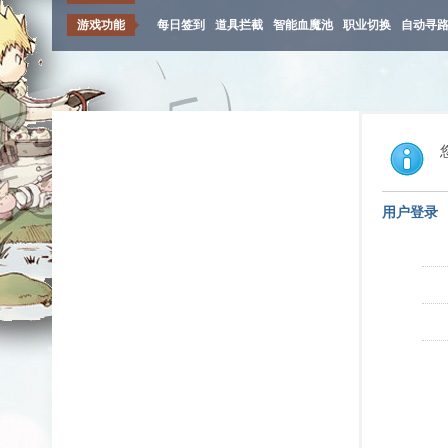
游戏功能
每日签到
道具拦截
智能血魔池
职业切换
自动寻
用户登录