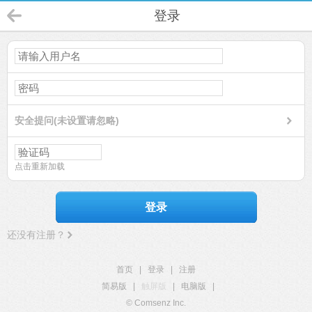
登录
安全提问(未设置请忽略)
点击重新加载
登录
还没有注册？
首页
|
登录
|
注册
简易版
|
触屏版
|
电脑版
|
© Comsenz Inc.