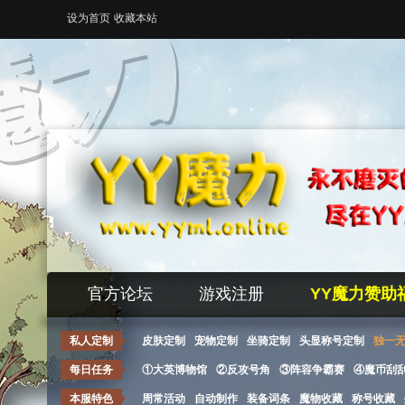
设为首页
收藏本站
官方论坛
游戏注册
YY魔力赞助
私人定制
皮肤定制
宠物定制
坐骑定制
头显称号定制
独一
每日任务
①大英博物馆
②反攻号角
③阵容争霸赛
④魔币刮
本服特色
周常活动
自动制作
装备词条
魔物收藏
称号收藏