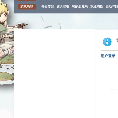
游戏功能
每日签到
道具拦截
智能血魔池
职业切换
自动寻
用户登录