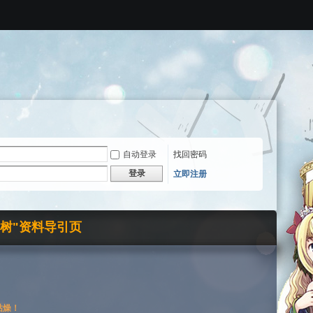
自动登录
找回密码
登录
立即注册
界树"资料导引页
枯燥！