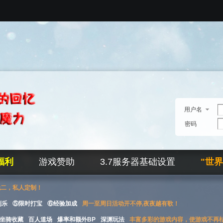
用户名
密码
福利
游戏赞助
3.7服务器基础设置
"世
无二，私人定制！
刮乐
⑤限时打宝
⑥经验加成
周一至周日活动开不停,夜夜越有歌！
坐骑收藏
百人道场
爆率和额外BP
深渊玩法
丰富多彩的游戏内容，使游戏不再