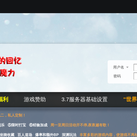
用户名
密码
福利
游戏赞助
3.7服务器基础设置
"世
无二，私人定制！
刮乐
⑤限时打宝
⑥经验加成
周一至周日活动开不停,夜夜越有歌！
坐骑收藏
百人道场
爆率和额外BP
深渊玩法
丰富多彩的游戏内容，使游戏不再