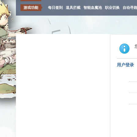
游戏功能
每日签到
道具拦截
智能血魔池
职业切换
自动寻
用户登录