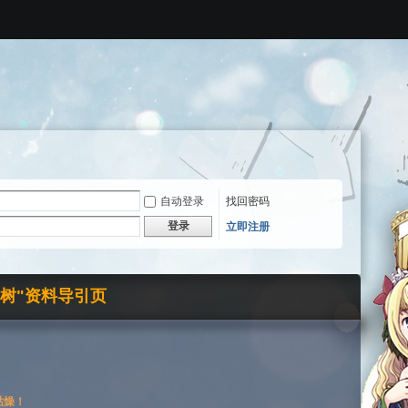
自动登录
找回密码
登录
立即注册
界树"资料导引页
枯燥！