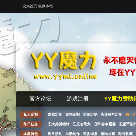
设为首页
收藏本站
官方论坛
游戏注册
YY魔力赞助
私人定制
皮肤定制
宠物定制
坐骑定制
头显称号定制
独一
每日任务
①大英博物馆
②反攻号角
③阵容争霸赛
④魔币刮
本服特色
周常活动
自动制作
装备词条
魔物收藏
称号收藏